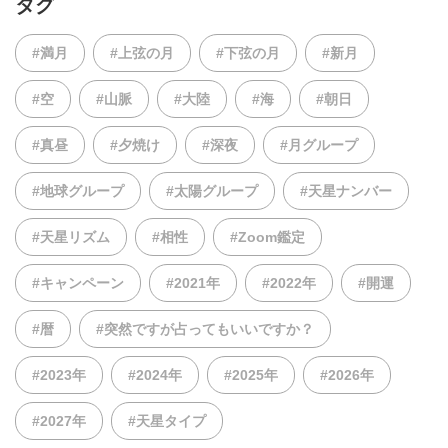
タグ
#満月
#上弦の月
#下弦の月
#新月
#空
#山脈
#大陸
#海
#朝日
#真昼
#夕焼け
#深夜
#月グループ
#地球グループ
#太陽グループ
#天星ナンバー
#天星リズム
#相性
#Zoom鑑定
#キャンペーン
#2021年
#2022年
#開運
#暦
#突然ですが占ってもいいですか？
#2023年
#2024年
#2025年
#2026年
#2027年
#天星タイプ