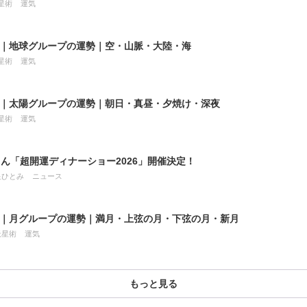
星術
運気
8月｜地球グループの運勢｜空・山脈・大陸・海
星術
運気
8月｜太陽グループの運勢｜朝日・真昼・夕焼け・深夜
星術
運気
ん「超開運ディナーショー2026」開催決定！
星ひとみ
ニュース
7月｜月グループの運勢｜満月・上弦の月・下弦の月・新月
天星術
運気
もっと見る