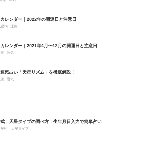
カレンダー｜2022年の開運日と注意日
天星術
運気
カレンダー｜2021年4月〜12月の開運日と注意日
星術
運気
の運気占い「天星リズム」を徹底解説！
星術
運気
公式｜天星タイプの調べ方！生年月日入力で簡単占い
天星術
天星タイプ