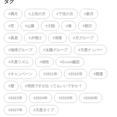
タグ
#満月
#上弦の月
#下弦の月
#新月
#空
#山脈
#大陸
#海
#朝日
#真昼
#夕焼け
#深夜
#月グループ
#地球グループ
#太陽グループ
#天星ナンバー
#天星リズム
#相性
#Zoom鑑定
#キャンペーン
#2021年
#2022年
#開運
#暦
#突然ですが占ってもいいですか？
#2023年
#2024年
#2025年
#2026年
#2027年
#天星タイプ