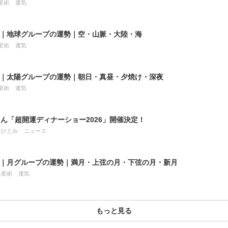
星術
運気
8月｜地球グループの運勢｜空・山脈・大陸・海
星術
運気
8月｜太陽グループの運勢｜朝日・真昼・夕焼け・深夜
星術
運気
ん「超開運ディナーショー2026」開催決定！
星ひとみ
ニュース
7月｜月グループの運勢｜満月・上弦の月・下弦の月・新月
天星術
運気
もっと見る