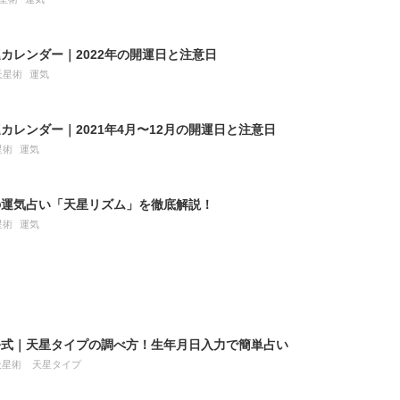
カレンダー｜2022年の開運日と注意日
天星術
運気
カレンダー｜2021年4月〜12月の開運日と注意日
星術
運気
の運気占い「天星リズム」を徹底解説！
星術
運気
公式｜天星タイプの調べ方！生年月日入力で簡単占い
天星術
天星タイプ