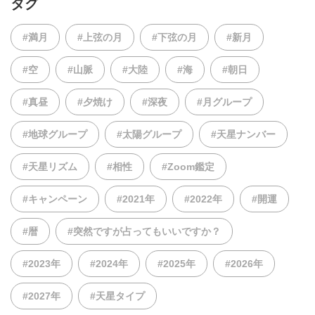
タグ
#満月
#上弦の月
#下弦の月
#新月
#空
#山脈
#大陸
#海
#朝日
#真昼
#夕焼け
#深夜
#月グループ
#地球グループ
#太陽グループ
#天星ナンバー
#天星リズム
#相性
#Zoom鑑定
#キャンペーン
#2021年
#2022年
#開運
#暦
#突然ですが占ってもいいですか？
#2023年
#2024年
#2025年
#2026年
#2027年
#天星タイプ