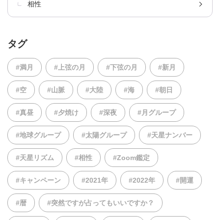
相性
タグ
#満月
#上弦の月
#下弦の月
#新月
#空
#山脈
#大陸
#海
#朝日
#真昼
#夕焼け
#深夜
#月グループ
#地球グループ
#太陽グループ
#天星ナンバー
#天星リズム
#相性
#Zoom鑑定
#キャンペーン
#2021年
#2022年
#開運
#暦
#突然ですが占ってもいいですか？