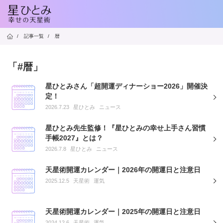
/
記事一覧
/
暦
「#暦」
星ひとみさん「超開運ディナーショー2026」開催決
定！
2026.7.23
星ひとみ
ニュース
星ひとみ先生監修！『星ひとみの幸せ上手さん習慣
手帳2027』とは？
2026.7.8
星ひとみ
ニュース
天星術開運カレンダー｜2026年の開運日と注意日
2025.12.5
天星術
運気
天星術開運カレンダー｜2025年の開運日と注意日
2024.12.6
天星術
運気