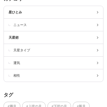
星ひとみ
ニュース
天星術
天星タイプ
運気
相性
タグ
#満月
#上弦の月
#下弦の月
#新月