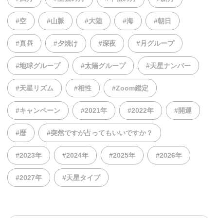
#空
#山脈
#大陸
#海
#朝日
#真昼
#夕焼け
#深夜
#月グループ
#地球グループ
#太陽グループ
#天星ナンバー
#天星リズム
#相性
#Zoom鑑定
#キャンペーン
#2021年
#2022年
#開運
#暦
#突然ですが占ってもいいですか？
#2023年
#2024年
#2025年
#2026年
#2027年
#天星タイプ