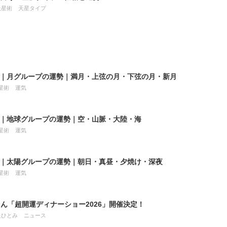
天星術
天星タイプ
8月｜月グループの運勢｜満月・上弦の月・下弦の月・新月
星術
運気
8月｜地球グループの運勢｜空・山脈・大陸・海
星術
運気
8月｜太陽グループの運勢｜朝日・真昼・夕焼け・深夜
星術
運気
ん「超開運ディナーショー2026」開催決定！
星ひとみ
ニュース