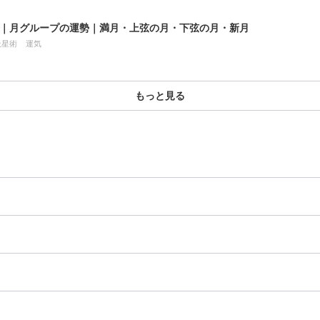
7月｜月グループの運勢｜満月・上弦の月・下弦の月・新月
天星術
運気
もっと見る