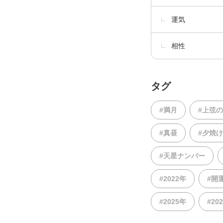
運気
相性
タグ
#満月
#上弦
#真昼
#夕焼け
#天星ナンバー
#2022年
#開
#2025年
#20