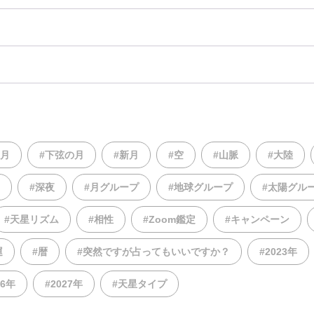
の月
#下弦の月
#新月
#空
#山脈
#大陸
#深夜
#月グループ
#地球グループ
#太陽グル
#天星リズム
#相性
#Zoom鑑定
#キャンペーン
運
#暦
#突然ですが占ってもいいですか？
#2023年
26年
#2027年
#天星タイプ