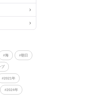
#海
#朝日
ープ
#2021年
#2024年