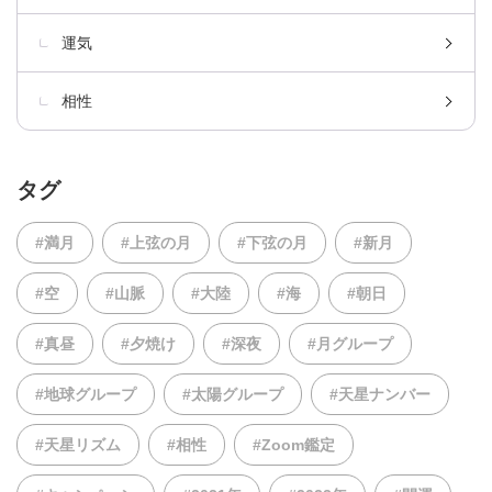
運気
相性
タグ
#満月
#上弦の月
#下弦の月
#新月
#空
#山脈
#大陸
#海
#朝日
#真昼
#夕焼け
#深夜
#月グループ
#地球グループ
#太陽グループ
#天星ナンバー
#天星リズム
#相性
#Zoom鑑定