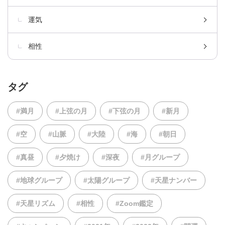
運気
相性
タグ
#満月
#上弦の月
#下弦の月
#新月
#空
#山脈
#大陸
#海
#朝日
#真昼
#夕焼け
#深夜
#月グループ
#地球グループ
#太陽グループ
#天星ナンバー
#天星リズム
#相性
#Zoom鑑定