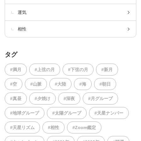
運気
相性
タグ
#満月
#上弦の月
#下弦の月
#新月
#空
#山脈
#大陸
#海
#朝日
#真昼
#夕焼け
#深夜
#月グループ
#地球グループ
#太陽グループ
#天星ナンバー
#天星リズム
#相性
#Zoom鑑定