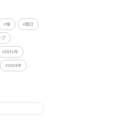
#海
#朝日
ープ
#2021年
#2024年