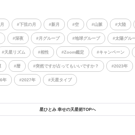
の月
#下弦の月
#新月
#空
#山脈
#大陸
#深夜
#月グループ
#地球グループ
#太陽グル
#天星リズム
#相性
#Zoom鑑定
#キャンペーン
運
#暦
#突然ですが占ってもいいですか？
#2023年
26年
#2027年
#天星タイプ
星ひとみ 幸せの天星術TOPへ