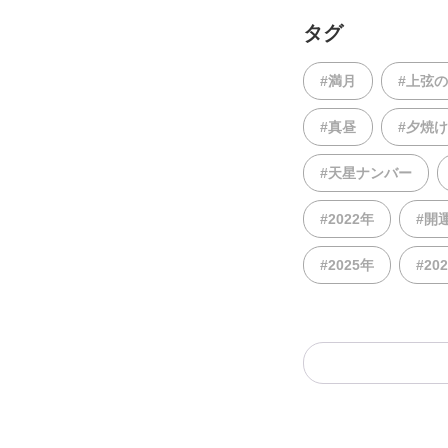
タグ
#満月
#上弦
#真昼
#夕焼け
#天星ナンバー
#2022年
#開
#2025年
#20