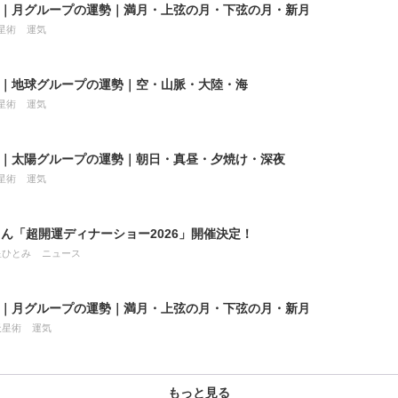
8月｜月グループの運勢｜満月・上弦の月・下弦の月・新月
星術
運気
8月｜地球グループの運勢｜空・山脈・大陸・海
星術
運気
8月｜太陽グループの運勢｜朝日・真昼・夕焼け・深夜
星術
運気
ん「超開運ディナーショー2026」開催決定！
星ひとみ
ニュース
7月｜月グループの運勢｜満月・上弦の月・下弦の月・新月
天星術
運気
もっと見る