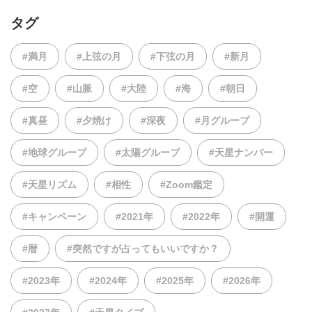
タグ
#満月
#上弦の月
#下弦の月
#新月
#空
#山脈
#大陸
#海
#朝日
#真昼
#夕焼け
#深夜
#月グループ
#地球グループ
#太陽グループ
#天星ナンバー
#天星リズム
#相性
#Zoom鑑定
#キャンペーン
#2021年
#2022年
#開運
#暦
#突然ですが占ってもいいですか？
#2023年
#2024年
#2025年
#2026年