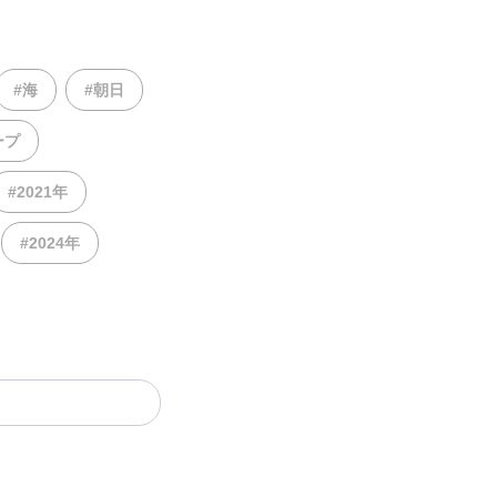
#海
#朝日
ープ
#2021年
#2024年