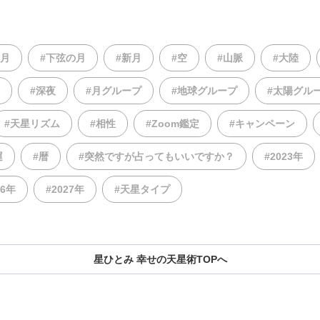
の月
#下弦の月
#新月
#空
#山脈
#大陸
#深夜
#月グループ
#地球グループ
#太陽グル
#天星リズム
#相性
#Zoom鑑定
#キャンペーン
運
#暦
#突然ですが占ってもいいですか？
#2023年
26年
#2027年
#天星タイプ
星ひとみ 幸せの天星術TOPへ