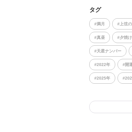
タグ
#満月
#上弦
#真昼
#夕焼け
#天星ナンバー
#2022年
#開
#2025年
#20