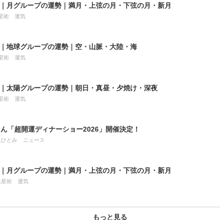
8月｜月グループの運勢｜満月・上弦の月・下弦の月・新月
星術
運気
8月｜地球グループの運勢｜空・山脈・大陸・海
星術
運気
8月｜太陽グループの運勢｜朝日・真昼・夕焼け・深夜
星術
運気
ん「超開運ディナーショー2026」開催決定！
星ひとみ
ニュース
7月｜月グループの運勢｜満月・上弦の月・下弦の月・新月
天星術
運気
もっと見る