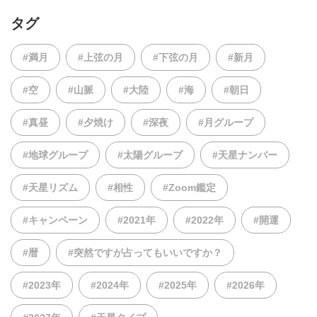
タグ
#満月
#上弦の月
#下弦の月
#新月
#空
#山脈
#大陸
#海
#朝日
#真昼
#夕焼け
#深夜
#月グループ
#地球グループ
#太陽グループ
#天星ナンバー
#天星リズム
#相性
#Zoom鑑定
#キャンペーン
#2021年
#2022年
#開運
#暦
#突然ですが占ってもいいですか？
#2023年
#2024年
#2025年
#2026年