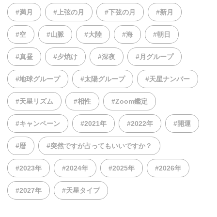
#満月
#上弦の月
#下弦の月
#新月
#空
#山脈
#大陸
#海
#朝日
#真昼
#夕焼け
#深夜
#月グループ
#地球グループ
#太陽グループ
#天星ナンバー
#天星リズム
#相性
#Zoom鑑定
#キャンペーン
#2021年
#2022年
#開運
#暦
#突然ですが占ってもいいですか？
#2023年
#2024年
#2025年
#2026年
#2027年
#天星タイプ