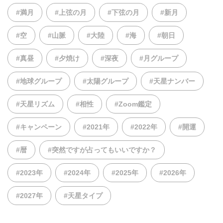
#満月
#上弦の月
#下弦の月
#新月
#空
#山脈
#大陸
#海
#朝日
#真昼
#夕焼け
#深夜
#月グループ
#地球グループ
#太陽グループ
#天星ナンバー
#天星リズム
#相性
#Zoom鑑定
#キャンペーン
#2021年
#2022年
#開運
#暦
#突然ですが占ってもいいですか？
#2023年
#2024年
#2025年
#2026年
#2027年
#天星タイプ