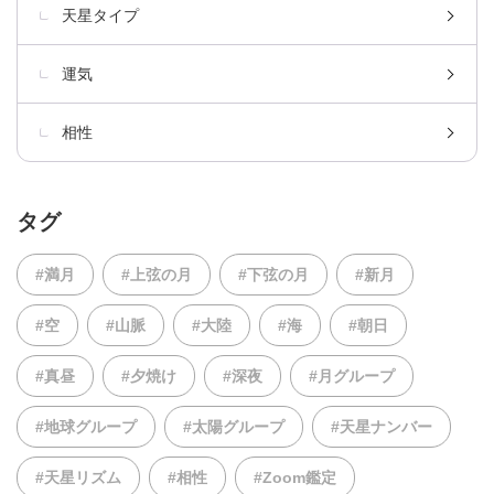
天星タイプ
運気
相性
タグ
#満月
#上弦の月
#下弦の月
#新月
#空
#山脈
#大陸
#海
#朝日
#真昼
#夕焼け
#深夜
#月グループ
#地球グループ
#太陽グループ
#天星ナンバー
#天星リズム
#相性
#Zoom鑑定