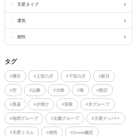
天星タイプ
運気
相性
タグ
#満月
#上弦の月
#下弦の月
#新月
#空
#山脈
#大陸
#海
#朝日
#真昼
#夕焼け
#深夜
#月グループ
#地球グループ
#太陽グループ
#天星ナンバー
#天星リズム
#相性
#Zoom鑑定