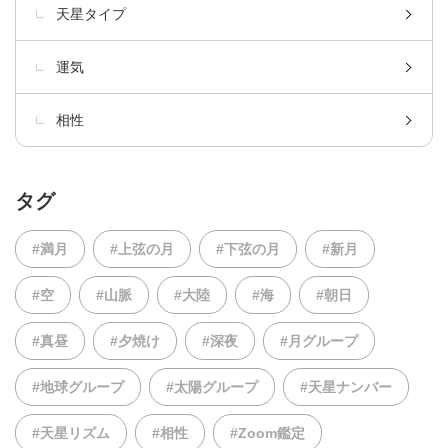
天星タイプ
運気
相性
タグ
#満月
#上弦の月
#下弦の月
#新月
#空
#山脈
#大陸
#海
#朝日
#真昼
#夕焼け
#深夜
#月グループ
#地球グループ
#太陽グループ
#天星ナンバー
#天星リズム
#相性
#Zoom鑑定