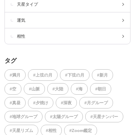
天星タイプ
運気
相性
タグ
#満月
#上弦の月
#下弦の月
#新月
#空
#山脈
#大陸
#海
#朝日
#真昼
#夕焼け
#深夜
#月グループ
#地球グループ
#太陽グループ
#天星ナンバー
#天星リズム
#相性
#Zoom鑑定