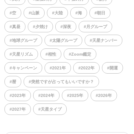
#空
#山脈
#大陸
#海
#朝日
#真昼
#夕焼け
#深夜
#月グループ
#地球グループ
#太陽グループ
#天星ナンバー
#天星リズム
#相性
#Zoom鑑定
#キャンペーン
#2021年
#2022年
#開運
#暦
#突然ですが占ってもいいですか？
#2023年
#2024年
#2025年
#2026年
#2027年
#天星タイプ