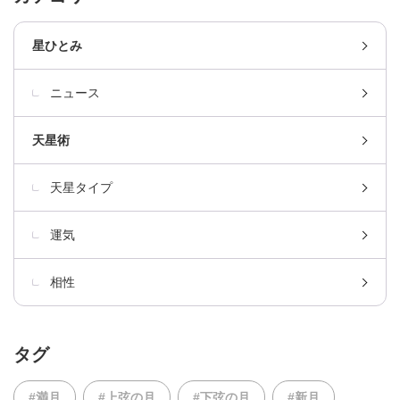
星ひとみ
ニュース
天星術
天星タイプ
運気
相性
タグ
#満月
#上弦の月
#下弦の月
#新月