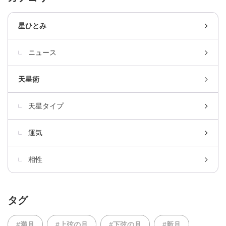
星ひとみ
ニュース
天星術
天星タイプ
運気
相性
タグ
#満月
#上弦の月
#下弦の月
#新月