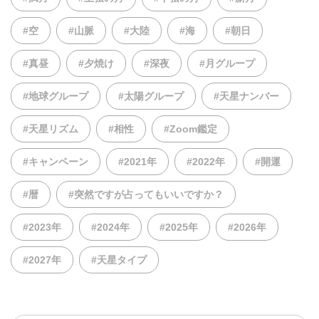
#空
#山脈
#大陸
#海
#朝日
#真昼
#夕焼け
#深夜
#月グループ
#地球グループ
#太陽グループ
#天星ナンバー
#天星リズム
#相性
#Zoom鑑定
#キャンペーン
#2021年
#2022年
#開運
#暦
#突然ですが占ってもいいですか？
#2023年
#2024年
#2025年
#2026年
#2027年
#天星タイプ