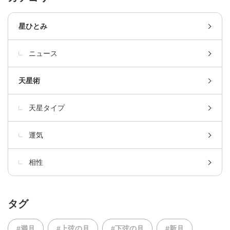
星ひとみ
ニュース
天星術
天星タイプ
運気
相性
タグ
#満月
#上弦の月
#下弦の月
#新月