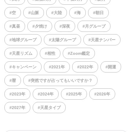
#空
#山脈
#大陸
#海
#朝日
#真昼
#夕焼け
#深夜
#月グループ
#地球グループ
#太陽グループ
#天星ナンバー
#天星リズム
#相性
#Zoom鑑定
#キャンペーン
#2021年
#2022年
#開運
#暦
#突然ですが占ってもいいですか？
#2023年
#2024年
#2025年
#2026年
#2027年
#天星タイプ