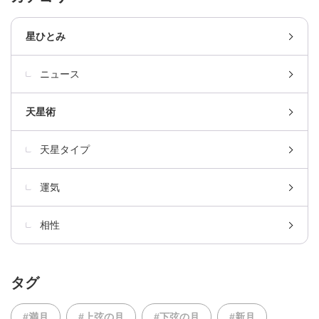
星ひとみ
ニュース
天星術
天星タイプ
運気
相性
タグ
#満月
#上弦の月
#下弦の月
#新月