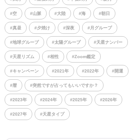
#空
#山脈
#大陸
#海
#朝日
#真昼
#夕焼け
#深夜
#月グループ
#地球グループ
#太陽グループ
#天星ナンバー
#天星リズム
#相性
#Zoom鑑定
#キャンペーン
#2021年
#2022年
#開運
#暦
#突然ですが占ってもいいですか？
#2023年
#2024年
#2025年
#2026年
#2027年
#天星タイプ