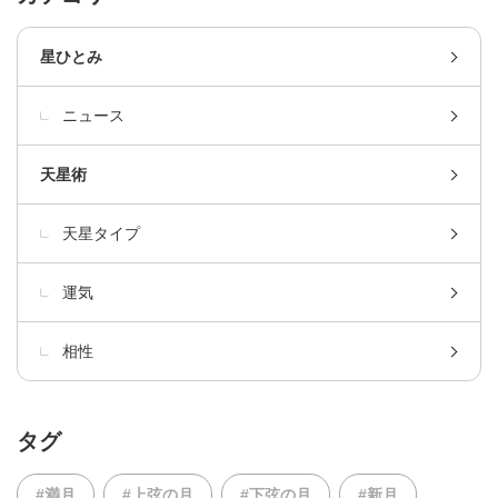
星ひとみ
ニュース
天星術
天星タイプ
運気
相性
タグ
#満月
#上弦の月
#下弦の月
#新月