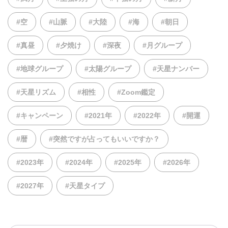
#空
#山脈
#大陸
#海
#朝日
#真昼
#夕焼け
#深夜
#月グループ
#地球グループ
#太陽グループ
#天星ナンバー
#天星リズム
#相性
#Zoom鑑定
#キャンペーン
#2021年
#2022年
#開運
#暦
#突然ですが占ってもいいですか？
#2023年
#2024年
#2025年
#2026年
#2027年
#天星タイプ