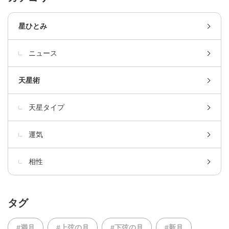
星ひとみ
ニュース
天星術
天星タイプ
運気
相性
タグ
#満月
#上弦の月
#下弦の月
#新月