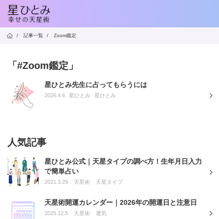
/
記事一覧
/
Zoom鑑定
「#Zoom鑑定」
星ひとみ先生に占ってもらうには
2026.4.6
星ひとみ
星ひとみ
人気記事
星ひとみ公式｜天星タイプの調べ方！生年月日入力
で簡単占い
2021.3.29
天星術
天星タイプ
天星術開運カレンダー｜2026年の開運日と注意日
2025.12.5
天星術
運気