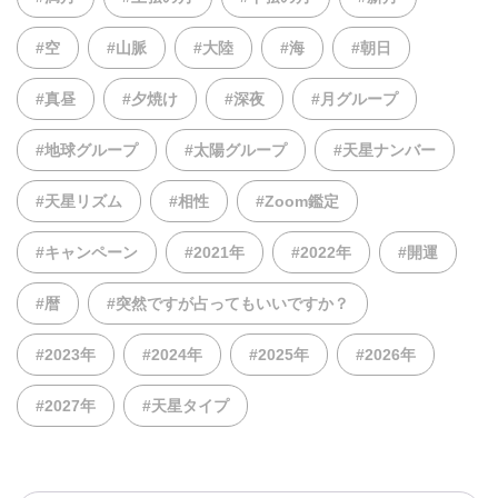
#空
#山脈
#大陸
#海
#朝日
#真昼
#夕焼け
#深夜
#月グループ
#地球グループ
#太陽グループ
#天星ナンバー
#天星リズム
#相性
#Zoom鑑定
#キャンペーン
#2021年
#2022年
#開運
#暦
#突然ですが占ってもいいですか？
#2023年
#2024年
#2025年
#2026年
#2027年
#天星タイプ