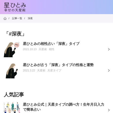
/
記事一覧
/
深夜
「#深夜」
星ひとみの相性占い「深夜」タイプ
2021.10.13
天星術
相性
星ひとみが占う「深夜」タイプの性格と運勢
2021.3.22
天星術
天星タイプ
人気記事
星ひとみ公式｜天星タイプの調べ方！生年月日入力
で簡単占い