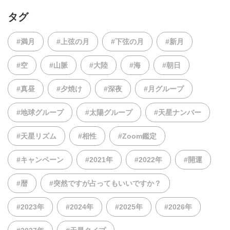
タグ
#満月
#上弦の月
#下弦の月
#新月
#空
#山脈
#大陸
#海
#朝日
#真昼
#夕焼け
#深夜
#月グループ
#地球グループ
#太陽グループ
#天星ナンバー
#天星リズム
#相性
#Zoom鑑定
#キャンペーン
#2021年
#2022年
#開運
#暦
#突然ですが占ってもいいですか？
#2023年
#2024年
#2025年
#2026年