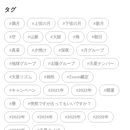
タグ
#満月
#上弦の月
#下弦の月
#新月
#空
#山脈
#大陸
#海
#朝日
#真昼
#夕焼け
#深夜
#月グループ
#地球グループ
#太陽グループ
#天星ナンバー
#天星リズム
#相性
#Zoom鑑定
#キャンペーン
#2021年
#2022年
#開運
#暦
#突然ですが占ってもいいですか？
#2023年
#2024年
#2025年
#2026年