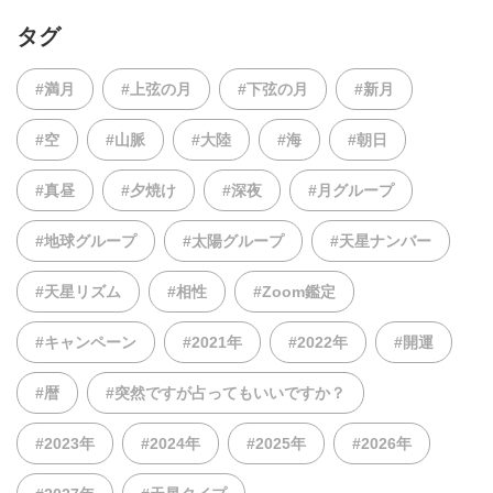
タグ
#満月
#上弦の月
#下弦の月
#新月
#空
#山脈
#大陸
#海
#朝日
#真昼
#夕焼け
#深夜
#月グループ
#地球グループ
#太陽グループ
#天星ナンバー
#天星リズム
#相性
#Zoom鑑定
#キャンペーン
#2021年
#2022年
#開運
#暦
#突然ですが占ってもいいですか？
#2023年
#2024年
#2025年
#2026年