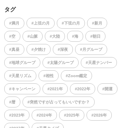
タグ
#満月
#上弦の月
#下弦の月
#新月
#空
#山脈
#大陸
#海
#朝日
#真昼
#夕焼け
#深夜
#月グループ
#地球グループ
#太陽グループ
#天星ナンバー
#天星リズム
#相性
#Zoom鑑定
#キャンペーン
#2021年
#2022年
#開運
#暦
#突然ですが占ってもいいですか？
#2023年
#2024年
#2025年
#2026年