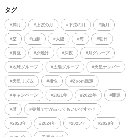
タグ
#満月
#上弦の月
#下弦の月
#新月
#空
#山脈
#大陸
#海
#朝日
#真昼
#夕焼け
#深夜
#月グループ
#地球グループ
#太陽グループ
#天星ナンバー
#天星リズム
#相性
#Zoom鑑定
#キャンペーン
#2021年
#2022年
#開運
#暦
#突然ですが占ってもいいですか？
#2023年
#2024年
#2025年
#2026年