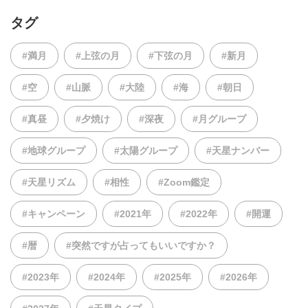
タグ
#満月
#上弦の月
#下弦の月
#新月
#空
#山脈
#大陸
#海
#朝日
#真昼
#夕焼け
#深夜
#月グループ
#地球グループ
#太陽グループ
#天星ナンバー
#天星リズム
#相性
#Zoom鑑定
#キャンペーン
#2021年
#2022年
#開運
#暦
#突然ですが占ってもいいですか？
#2023年
#2024年
#2025年
#2026年