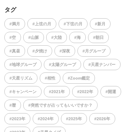
タグ
#満月
#上弦の月
#下弦の月
#新月
#空
#山脈
#大陸
#海
#朝日
#真昼
#夕焼け
#深夜
#月グループ
#地球グループ
#太陽グループ
#天星ナンバー
#天星リズム
#相性
#Zoom鑑定
#キャンペーン
#2021年
#2022年
#開運
#暦
#突然ですが占ってもいいですか？
#2023年
#2024年
#2025年
#2026年