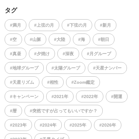
タグ
#満月
#上弦の月
#下弦の月
#新月
#空
#山脈
#大陸
#海
#朝日
#真昼
#夕焼け
#深夜
#月グループ
#地球グループ
#太陽グループ
#天星ナンバー
#天星リズム
#相性
#Zoom鑑定
#キャンペーン
#2021年
#2022年
#開運
#暦
#突然ですが占ってもいいですか？
#2023年
#2024年
#2025年
#2026年