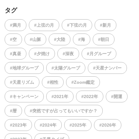
タグ
#満月
#上弦の月
#下弦の月
#新月
#空
#山脈
#大陸
#海
#朝日
#真昼
#夕焼け
#深夜
#月グループ
#地球グループ
#太陽グループ
#天星ナンバー
#天星リズム
#相性
#Zoom鑑定
#キャンペーン
#2021年
#2022年
#開運
#暦
#突然ですが占ってもいいですか？
#2023年
#2024年
#2025年
#2026年