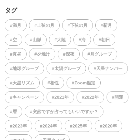
タグ
#満月
#上弦の月
#下弦の月
#新月
#空
#山脈
#大陸
#海
#朝日
#真昼
#夕焼け
#深夜
#月グループ
#地球グループ
#太陽グループ
#天星ナンバー
#天星リズム
#相性
#Zoom鑑定
#キャンペーン
#2021年
#2022年
#開運
#暦
#突然ですが占ってもいいですか？
#2023年
#2024年
#2025年
#2026年