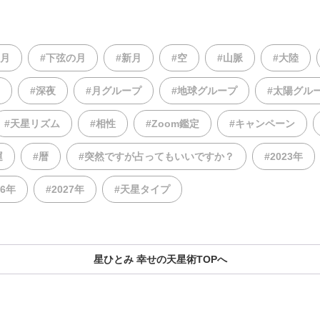
の月
#下弦の月
#新月
#空
#山脈
#大陸
#深夜
#月グループ
#地球グループ
#太陽グル
#天星リズム
#相性
#Zoom鑑定
#キャンペーン
運
#暦
#突然ですが占ってもいいですか？
#2023年
26年
#2027年
#天星タイプ
星ひとみ 幸せの天星術TOPへ