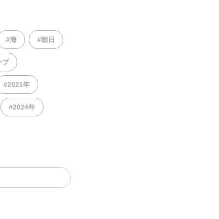
#海
#朝日
ープ
#2021年
#2024年