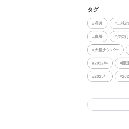
タグ
#満月
#上弦
#真昼
#夕焼け
#天星ナンバー
#2022年
#開
#2025年
#20