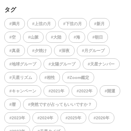
タグ
#満月
#上弦の月
#下弦の月
#新月
#空
#山脈
#大陸
#海
#朝日
#真昼
#夕焼け
#深夜
#月グループ
#地球グループ
#太陽グループ
#天星ナンバー
#天星リズム
#相性
#Zoom鑑定
#キャンペーン
#2021年
#2022年
#開運
#暦
#突然ですが占ってもいいですか？
#2023年
#2024年
#2025年
#2026年