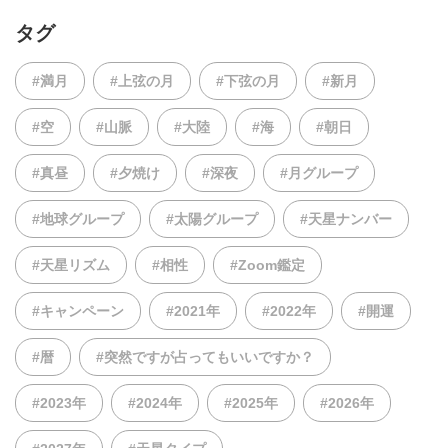
タグ
#満月
#上弦の月
#下弦の月
#新月
#空
#山脈
#大陸
#海
#朝日
#真昼
#夕焼け
#深夜
#月グループ
#地球グループ
#太陽グループ
#天星ナンバー
#天星リズム
#相性
#Zoom鑑定
#キャンペーン
#2021年
#2022年
#開運
#暦
#突然ですが占ってもいいですか？
#2023年
#2024年
#2025年
#2026年