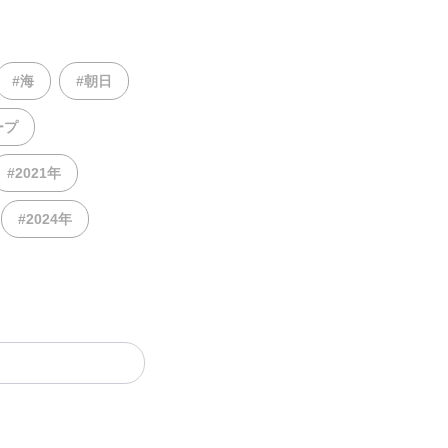
#海
#朝日
ープ
#2021年
#2024年