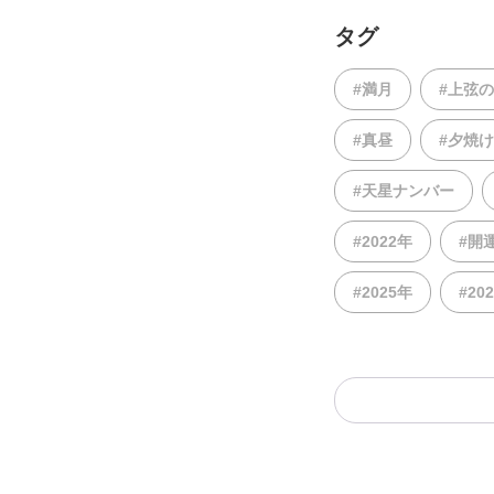
タグ
#満月
#上弦
#真昼
#夕焼け
#天星ナンバー
#2022年
#開
#2025年
#20