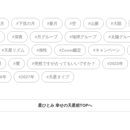
の月
#下弦の月
#新月
#空
#山脈
#大陸
#深夜
#月グループ
#地球グループ
#太陽グル
#天星リズム
#相性
#Zoom鑑定
#キャンペーン
運
#暦
#突然ですが占ってもいいですか？
#2023年
26年
#2027年
#天星タイプ
星ひとみ 幸せの天星術TOPへ