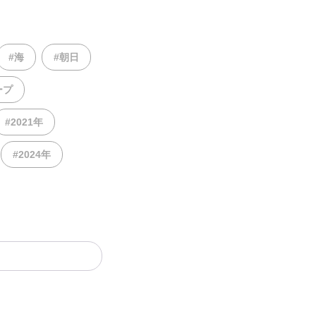
#海
#朝日
ープ
#2021年
#2024年