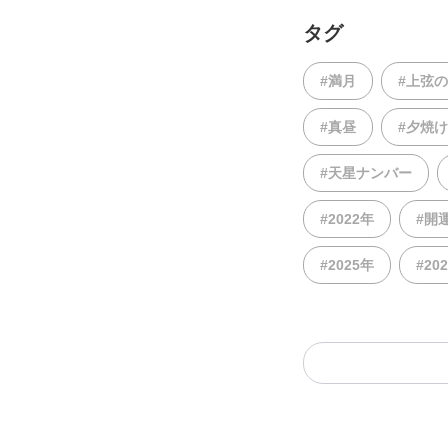
タグ
#満月
#上弦
#真昼
#夕焼け
#天星ナンバー
#2022年
#開
#2025年
#20