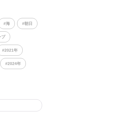
#海
#朝日
ープ
#2021年
#2024年