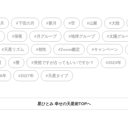
の月
#下弦の月
#新月
#空
#山脈
#大陸
#深夜
#月グループ
#地球グループ
#太陽グル
#天星リズム
#相性
#Zoom鑑定
#キャンペーン
運
#暦
#突然ですが占ってもいいですか？
#2023年
26年
#2027年
#天星タイプ
星ひとみ 幸せの天星術TOPへ