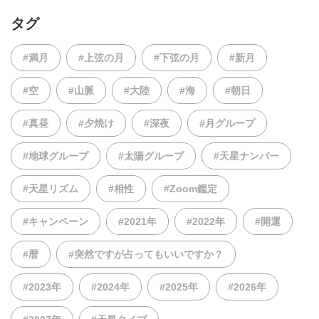
タグ
#満月
#上弦の月
#下弦の月
#新月
#空
#山脈
#大陸
#海
#朝日
#真昼
#夕焼け
#深夜
#月グループ
#地球グループ
#太陽グループ
#天星ナンバー
#天星リズム
#相性
#Zoom鑑定
#キャンペーン
#2021年
#2022年
#開運
#暦
#突然ですが占ってもいいですか？
#2023年
#2024年
#2025年
#2026年