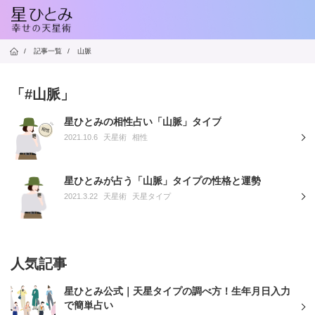
/
記事一覧
/
山脈
「#山脈」
星ひとみの相性占い「山脈」タイプ
2021.10.6
天星術
相性
星ひとみが占う「山脈」タイプの性格と運勢
2021.3.22
天星術
天星タイプ
人気記事
星ひとみ公式｜天星タイプの調べ方！生年月日入力
で簡単占い