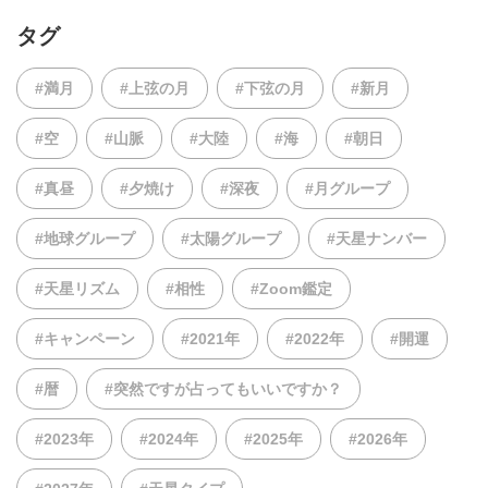
タグ
#満月
#上弦の月
#下弦の月
#新月
#空
#山脈
#大陸
#海
#朝日
#真昼
#夕焼け
#深夜
#月グループ
#地球グループ
#太陽グループ
#天星ナンバー
#天星リズム
#相性
#Zoom鑑定
#キャンペーン
#2021年
#2022年
#開運
#暦
#突然ですが占ってもいいですか？
#2023年
#2024年
#2025年
#2026年