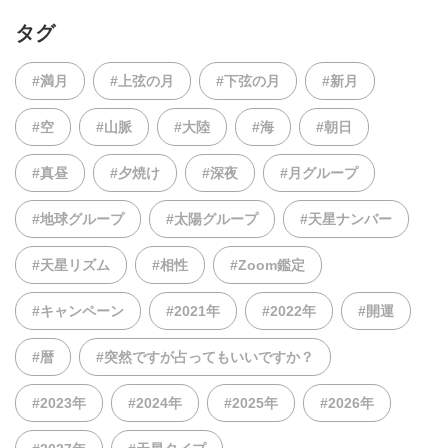
タグ
#満月
#上弦の月
#下弦の月
#新月
#空
#山脈
#大陸
#海
#朝日
#真昼
#夕焼け
#深夜
#月グループ
#地球グループ
#太陽グループ
#天星ナンバー
#天星リズム
#相性
#Zoom鑑定
#キャンペーン
#2021年
#2022年
#開運
#暦
#突然ですが占ってもいいですか？
#2023年
#2024年
#2025年
#2026年