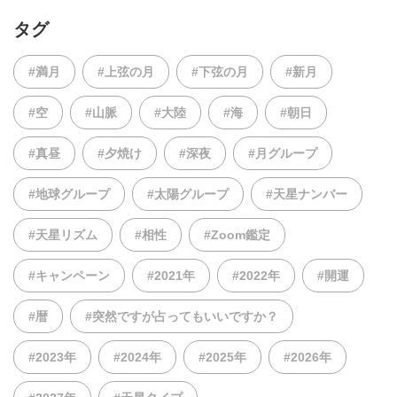
タグ
#満月
#上弦の月
#下弦の月
#新月
#空
#山脈
#大陸
#海
#朝日
#真昼
#夕焼け
#深夜
#月グループ
#地球グループ
#太陽グループ
#天星ナンバー
#天星リズム
#相性
#Zoom鑑定
#キャンペーン
#2021年
#2022年
#開運
#暦
#突然ですが占ってもいいですか？
#2023年
#2024年
#2025年
#2026年