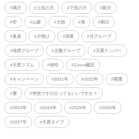
#満月
#上弦の月
#下弦の月
#新月
#空
#山脈
#大陸
#海
#朝日
#真昼
#夕焼け
#深夜
#月グループ
#地球グループ
#太陽グループ
#天星ナンバー
#天星リズム
#相性
#Zoom鑑定
#キャンペーン
#2021年
#2022年
#開運
#暦
#突然ですが占ってもいいですか？
#2023年
#2024年
#2025年
#2026年
#2027年
#天星タイプ