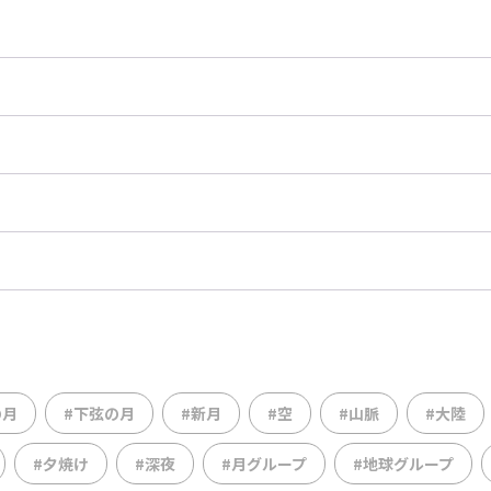
の月
#下弦の月
#新月
#空
#山脈
#大陸
#夕焼け
#深夜
#月グループ
#地球グループ