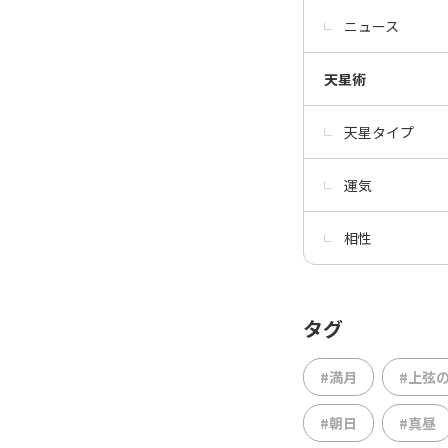
ニュース
天星術
天星タイプ
運気
相性
タグ
#満月
#上弦
#朝日
#真昼