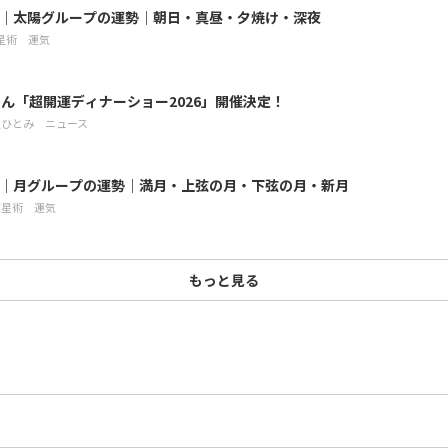
8月｜太陽グループの運勢｜朝日・真昼・夕焼け・深夜
星術
運気
ん「超開運ディナーショー2026」開催決定！
星ひとみ
ニュース
7月｜月グループの運勢｜満月・上弦の月・下弦の月・新月
天星術
運気
もっと見る