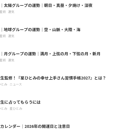
7月｜太陽グループの運勢｜朝日・真昼・夕焼け・深夜
星術
運気
7月｜地球グループの運勢｜空・山脈・大陸・海
星術
運気
7月｜月グループの運勢｜満月・上弦の月・下弦の月・新月
星術
運気
生監修！『星ひとみの幸せ上手さん習慣手帳2027』とは？
ひとみ
ニュース
先生に占ってもらうには
ひとみ
星ひとみ
カレンダー｜2026年の開運日と注意日