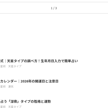
1 / 3
公式｜天星タイプの調べ方！生年月日入力で簡単占い
天星術
天星タイプ
カレンダー｜2026年の開運日と注意日
天星術
運気
が占う「深夜」タイプの性格と運勢
天星術
天星タイプ