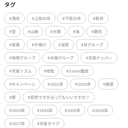
タグ
#満月
#上弦の月
#下弦の月
#新月
#空
#山脈
#大陸
#海
#朝日
#真昼
#夕焼け
#深夜
#月グループ
#地球グループ
#太陽グループ
#天星ナンバー
#天星リズム
#相性
#Zoom鑑定
#キャンペーン
#2021年
#2022年
#開運
#暦
#突然ですが占ってもいいですか？
#2023年
#2024年
#2025年
#2026年
#2027年
#天星タイプ